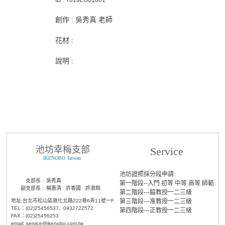
創作 : 吳秀真 老師
花材 :
說明 :
池坊幸梅支部
Service
IKENOBO Taiwan.
池坊證照採分段申請:
支部長 :
吳秀真
第一階段--入門 初等 中等 高等 師範
副支部長 :
楊惠清 許香國 許淑婉
第二階段---脇教授一二三級
地址:台北市松山區敦化北路222巷6弄11號一F.
第三階段---准教授一二三級
TEL：(02)25456537, 0932722572
第四階段---正教授一二三級
FAX：(02)25456253
email: service@ikenobo.com.tw