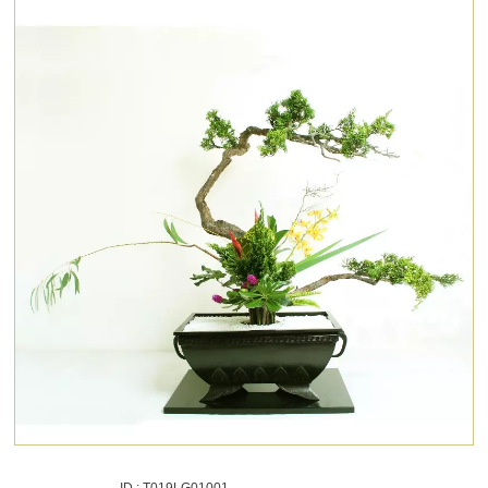
ID : T019LG01001